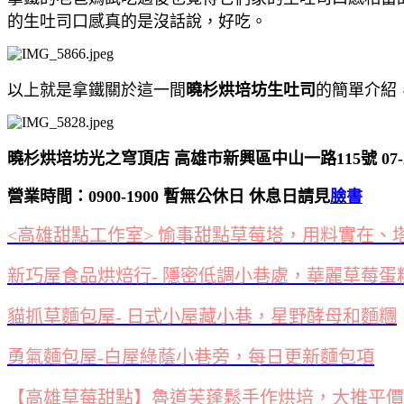
的生吐司口感真的是沒話說，好吃。
以上就是拿鐵關於這一間
曉杉烘培坊生吐司
的簡單介紹
曉杉烘培坊光之穹頂店 高雄市新興區中山一路115號 07-23
營業時間：0900-1900 暫無公休日
休息日請見
臉書
<高雄甜點工作室> 愉事甜點草莓塔，用料實在、
新巧屋食品烘焙行- 隱密低調小巷處，華麗草莓蛋
貓抓草麵包屋- 日式小屋藏小巷，星野酵母和麵糰
勇氣麵包屋-白屋綠蔭小巷旁，每日更新麵包項
【高雄草莓甜點】魯道芙蓬鬆手作烘培，大推平價