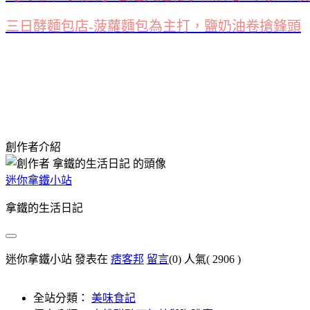
三日酵麵包店-菠蘿麵包為主打，鹽奶油卷搶鋒頭
創作者介紹
迷你拿鐵小站
拿鐵的生活日記
迷你拿鐵小站 發表在
痞客邦
留言
(0)
人氣(
2906
)
全站分類：
美味食記