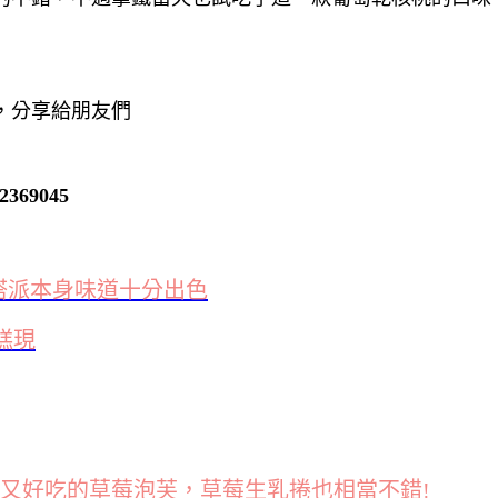
，分享給朋友們
69045
塔派本身味道十分出色
糕現
又好吃的草莓泡芙，草莓生乳捲也相當不錯!