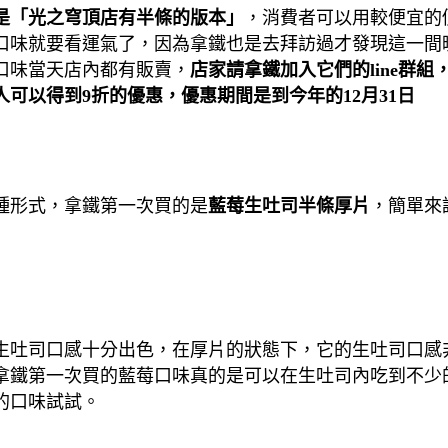
是「光之穹頂店有半條的版本」
，消費者可以用較便宜的
口味就要看運氣了，因為拿鐵也是去拜訪過才發現這一間
口味當天店內都有販賣，
店家請拿鐵加入它們的line群
可以得到9折的優惠，優惠期間是到今年的12月31日
種形式，拿鐵第一次買的是
藍莓生吐司半條厚片
，簡單來
生吐司口感十分出色，在厚片的狀態下，它的生吐司口感
拿鐵第一次買的藍莓口味真的是可以在生吐司內吃到不少
的口味試試。