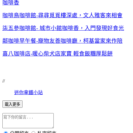
咖啡香
咖啡鳥咖啡館-尋尋覓覓樓深處，文人雅客來相會
柒五參咖啡館- 城市小館咖啡香，入門發現好食光
鄰咖啡早午餐-寵物友善咖啡廳，柯基當家來作陪
喜八珈啡店-暖心柴犬店家寶 輕食飯糰厚鬆餅
//
迷你拿鐵小站
載入更多