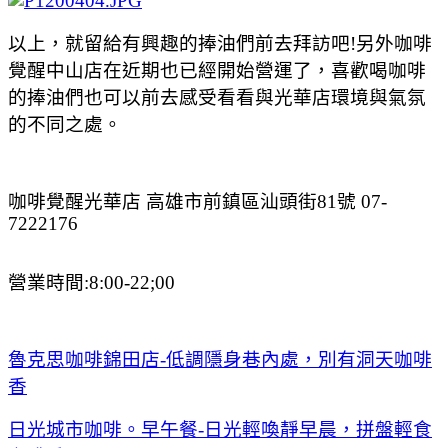
以上，就留給有興趣的捧油們前去拜訪吧!另外咖啡
覺醒中山店在近期也已經開始營運了，喜歡喝咖啡
的捧油們也可以前去感受看看與光華店環境與氣氛
的不同之處。
咖啡覺醒光華店 高雄市前鎮區汕頭街81號 07-
7222176
營業時間:8:00-22;00
魯克思咖啡錦田店-低調隱身巷內處，別有洞天咖啡
香
日光城市咖啡。早午餐-日光輕喚靜早晨，拼盤輕食