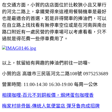
在交通方面，小賀的店店面位於比較狹小且又單行
的河北二路上，拿鐵覺得來這裡用餐騎機車是最好
也是最適合的首選，若是非得開車的捧油們，可以
在自立路上找找看有無停車空位或是在河南與南台
路口附近有一處民營的停車場可以考慮看看，只不
過就是得花費一些停車費用了。
以上，就留給有興趣的捧油們前往一訪囉~
小賀的店 高雄市三民區河北二路108號 0975253689
營業時間: 11:00-14:30 16:30-19:00 每周一公休
相撲咖哩-百元不到銅板價，焗烤蛋包咖哩香
梅家村排骨飯-傳統人氣便當店 彈牙魯肉成招牌