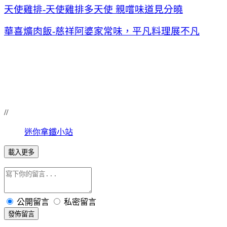
天使雞排-天使雞排多天使 親嚐味道見分曉
華喜爌肉飯-慈祥阿婆家常味，平凡料理展不凡
//
迷你拿鐵小站
載入更多
公開留言
私密留言
發佈留言