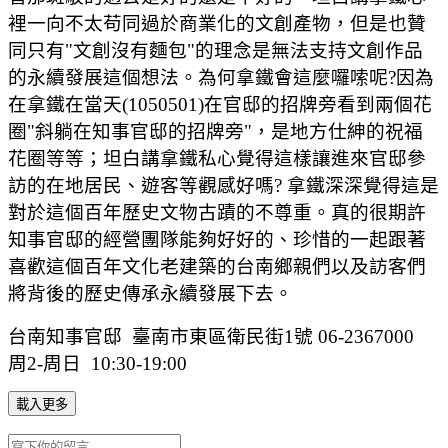
裡一向不太苟同過於商業化的文創產物，但是也贊
同只有"文創沒有麵包"的理念是無法支持文創作品
的永續發展這個想法。為何拿鐵會這麼囉嗦呢?因為
在拿鐵在當天(1050501)在官邸的招牌旁看到兩個花
圈"斜躺在知事官邸的招牌旁"，是地方仕紳的祝福
花圈等等；坦白講拿鐵私心覺得這樣讓進來官邸參
訪的在地居民、遊客等觀感好嗎? 拿鐵深深覺得這是
對於這個百年歷史文物古蹟的不尊重。真的很期許
知事官邸的經營團隊能夠好好的、珍惜的一起跟著
喜歡這個百年文化老建築的台南鄉親們以及訪客們
將背後的歷史傳承永續發展下去。
台南知事官邸 臺南市東區衛民街1號 06-2367000
周2-周日 10:30-19:00
載入更多