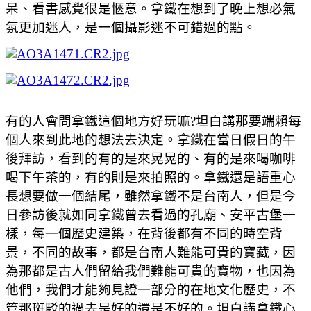
呆、看書感覺很是愜意。拿鐵在想到了晚上想必氣
氛更加迷人，是一個攝影迷不可錯過的點。
有的人會問拿鐵這個地方好玩嘛?坦白講那要端賴每
個人來到此地的想法去決定。拿鐵在當日假日的午
後拜訪，看到的有的是來晃晃的、有的是來喝咖啡
喝下午茶的，有的則是來拍照的。拿鐵還是語重心
長想要做一個結尾，雖然拿鐵不是台南人，但是今
日參訪後就如同拿鐵曾去看過的孔廟、安平古堡一
樣，每一個歷史建築，在背後都有不同的時空背
景，不同的故事，都是台南人難能可貴的寶藏，因
為那都是古人們留給我們難能可貴的寶物，也因為
他們，我們才能夠見證一部分的在地文化歷史，不
管那斑駁的過去是好的還是不好的。坦白講拿鐵心