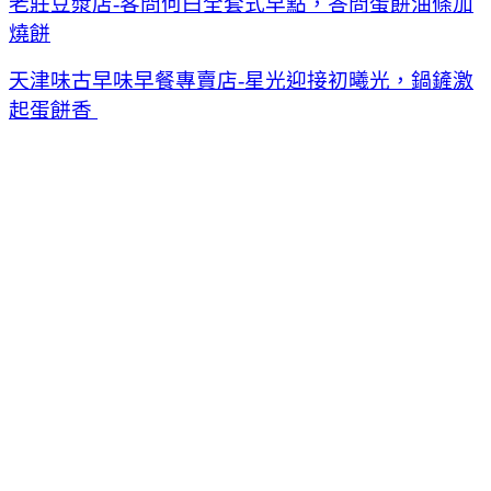
老莊豆漿店-客問何曰全套式早點，答問蛋餅油條加
燒餅
天津味古早味早餐專賣店-星光迎接初曦光，鍋鏟激
起蛋餅香