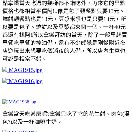
點拿鐵當天吃過的幾樣都不錯吃外，再來它的早點
價格也都相當平價阿!..像是包子類餐點只要13元、
燒餅類餐點也是13元，豆漿米漿也是只要13元，所
以要是包子、燒餅以及豆漿都來個一個、一杯40元
都還有找阿!所以拿鐵拜訪的當天，除了一般早起買
早餐吃早餐的捧油們，還有不少感覺是剛從附近夜
店遊玩出來想要吃個消夜的人們，所以店內生意也
可說是相當不錯。
拿鐵當天吃甚麼呢?拿鐵只吃了它的花生餅、肉包(湯
包?)以及一杯咖啡牛奶。