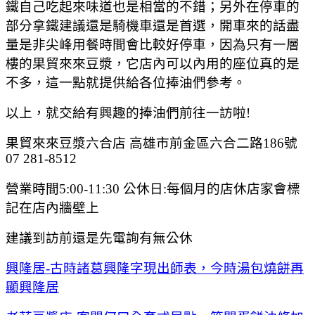
鐵自己吃起來味道也是相當的不錯；另外在停車的
部分拿鐵建議還是騎機車還是首選，開車來的話盡
量是非尖峰用餐時間會比較好停車，因為只有一層
樓的果貿來來豆漿，它店內可以內用的座位真的是
不多，這一點就提供給各位捧油們參考。
以上，就交給有興趣的捧油們前往一訪啦!
果貿來來豆漿六合店 高雄市前金區六合二路186號
07 281-8512
營業時間5:00-11:30 公休日:每個月的店休店家會標
記在店內牆壁上
建議到訪前還是先電詢有無公休
興隆居-古時諸葛興隆字現出師表，今時湯包燒餅再
顯興隆居