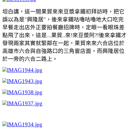
坦白講，這一間果貿來來豆漿拿鐵初拜訪時，把它
誤以為是"興隆居"，後來拿鐵咕嚕咕嚕地大口吃完
早餐走出店外正要拍餐廳招牌時，定眼一看眼珠差
點飛了出來，這是...果貿..來!來豆漿阿?!後來拿鐵才
發現兩家其實就緊鄰在一起，果貿來來六合店位於
高雄市六合與自強路口的三角窗店面，而興隆居位
於一旁的六合二路上。