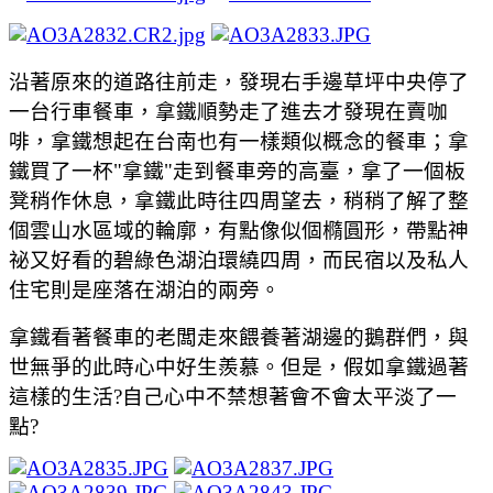
沿著原來的道路往前走，發現右手邊草坪中央停了
一台行車餐車，拿鐵順勢走了進去才發現在賣咖
啡，拿鐵想起在台南也有一樣類似概念的餐車；拿
鐵買了一杯"拿鐵"走到餐車旁的高臺，拿了一個板
凳稍作休息，拿鐵此時往四周望去，稍稍了解了整
個雲山水區域的輪廓，有點像似個橢圓形，帶點神
祕又好看的碧綠色湖泊環繞四周，而民宿以及私人
住宅則是座落在湖泊的兩旁。
拿鐵看著餐車的老闆走來餵養著湖邊的鵝群們，與
世無爭的此時心中好生羨慕。但是，假如拿鐵過著
這樣的生活?自己心中不禁想著會不會太平淡了一
點?