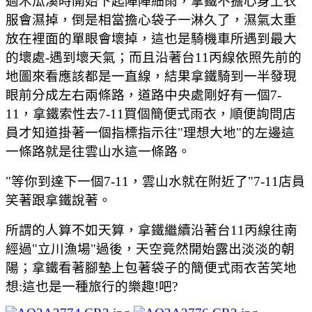
過木瓜溪時開始下起陣陣細雨，拿鐵不擔心身上衣
服會濕掉，倒是相當擔心袋子一淋久了，濕氣太重
放在裡面的單眼會壞掉，這也是騎機車所遇到最大
的壞處-遇到壞天氣；而且沿著台11丙線依照先前的
地圖來看應該都是一直線，結果拿鐵騎到一半發現
眼前分成左右兩條路，道路中央處剛好有一個7-
11，拿鐵索性去7-11買個簡便式雨衣，順便詢問店
員才知道掛著一個指標指示往"理想大地"的左邊這
一條路就是往雲山水這一條路。
"等你到達下一個7-11，雲山水就在附近了"7-11店員
笑著跟拿鐵說著。
所謂的人算不如天算，拿鐵繼續沿著台11丙線往南
經過"立川漁場"過後，天空竟然開始露出淡淡的朝
陽；拿鐵看著腳墊上包著袋子的簡便式雨衣苦笑地
想:這也是一種旅行的樂趣!吧?