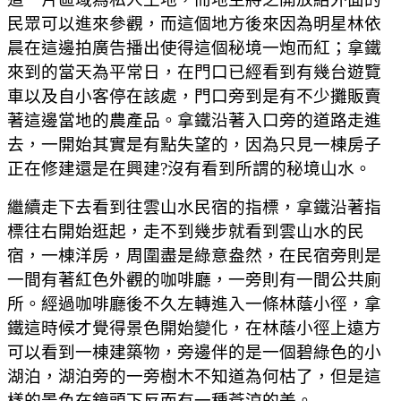
民眾可以進來參觀，而這個地方後來因為明星林依
晨在這邊拍廣告播出使得這個秘境一炮而紅；拿鐵
來到的當天為平常日，在門口已經看到有幾台遊覽
車以及自小客停在該處，門口旁到是有不少攤販賣
著這邊當地的農產品。拿鐵沿著入口旁的道路走進
去，一開始其實是有點失望的，因為只見一棟房子
正在修建還是在興建?沒有看到所謂的秘境山水。
繼續走下去看到往雲山水民宿的指標，拿鐵沿著指
標往右開始逛起，走不到幾步就看到雲山水的民
宿，一棟洋房，周圍盡是綠意盎然，在民宿旁則是
一間有著紅色外觀的咖啡廳，一旁則有一間公共廁
所。經過咖啡廳後不久左轉進入一條林蔭小徑，拿
鐵這時候才覺得景色開始變化，在林蔭小徑上遠方
可以看到一棟建築物，旁邊伴的是一個碧綠色的小
湖泊，湖泊旁的一旁樹木不知道為何枯了，但是這
樣的景色在鏡頭下反而有一種蒼涼的美。