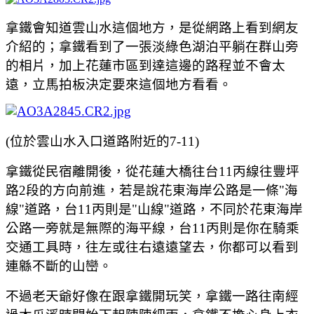
拿鐵會知道雲山水這個地方，是從網路上看到網友
介紹的；拿鐵看到了一張
淡綠色湖泊
平躺在群山旁
的相片，加上花蓮市區到達這邊的路程並不會太
遠，立馬拍板決定要來這個地方看看。
(位於雲山水入口道路附近的7-11)
拿鐵從民宿離開後，從花蓮大橋往台11丙線往豐坪
路2段的方向前進，若是說花東海岸公路是一條"海
線"道路，台11丙則是"山線"道路，不同於花東海岸
公路一旁就是無際的海平線，台11丙則是你在騎乘
交通工具時，往左或往右遠遠望去，你都可以看到
連緜不斷的山巒。
不過老天爺好像在跟拿鐵開玩笑，拿鐵一路往南經