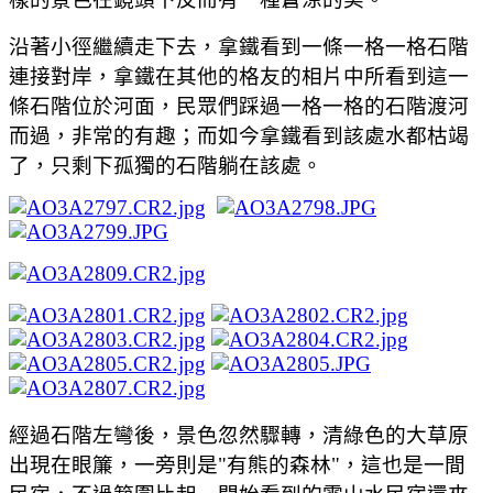
沿著小徑繼續走下去，拿鐵看到一條一格一格石階
連接對岸，拿鐵在其他的格友的相片中所看到這一
條石階位於河面，民眾們踩過一格一格的石階渡河
而過，非常的有趣；而如今拿鐵看到該處水都枯竭
了，只剩下孤獨的石階躺在該處。
經過石階左彎後，景色忽然驟轉，清綠色的大草原
出現在眼簾，一旁則是"有熊的森林"，這也是一間