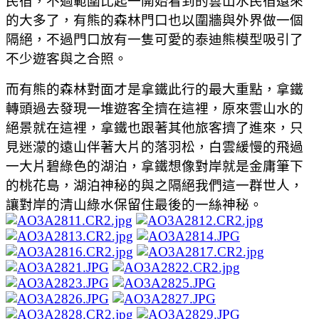
民宿，不過範圍比起一開始看到的雲山水民宿還來
的大多了，有熊的森林門口也以圍牆與外界做一個
隔絕，不過門口放有一隻可愛的泰迪熊模型吸引了
不少遊客與之合照。
而有熊的森林對面才是拿鐵此行的最大重點，拿鐵
轉頭過去發現一堆遊客全擠在這裡，原來雲山水的
絕景就在這裡，拿鐵也跟著其他旅客擠了進來，只
見迷濛的遠山伴著大片的落羽松，白雲緩慢的飛過
一大片碧綠色的湖泊，拿鐵想像對岸就是金庸筆下
的桃花島，湖泊神秘的與之隔絕我們這一群世人，
讓對岸的清山綠水保留住最後的一絲神秘。