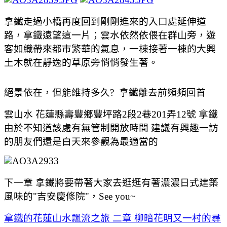
拿鐵走過小橋再度回到剛剛進來的入口處延伸道
路，拿鐵遠望這一片；雲水依然依偎在群山旁，遊
客如織帶來都市繁華的氣息，一棟接著一棟的大興
土木就在靜逸的草原旁悄悄發生著。
絕景依在，但能維持多久? 拿鐵離去前頻頻回首
雲山水 花蓮縣壽豐鄉豐坪路2段2巷201弄12號 拿鐵
由於不知道該處有無管制開放時間 建議有興趣一訪
的朋友們還是白天來參觀為最適當的
下一章 拿鐵將要帶著大家去逛逛有著濃濃日式建築
風味的"吉安慶修院"，See you~
拿鐵的花蓮山水飄流之旅 二章 柳暗花明又一村的尋