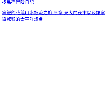
找民宿冒險日記
拿鐵的花蓮山水飄流之旅 序章 東大門夜市以及讓拿
鐵驚豔的太平洋燈會