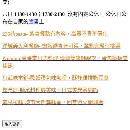
間)
六日
1130-1430；1730-2130
沒有固定公休日 公休日公
布在自家的
臉書
上
235巷pasta- 紮實餐點有內容，高貴不貴平價化
洋城義大利餐廳- 燉飯麵食皆可得，單點套餐任挑選
Premium壹番堂日式料理-漢堡雙醬顯層次，蛋包鐵板美
佳餚
川武味本舖-歐姆蛋包味咖哩，酥炸雞排脆豆腐
然亭町-師承料理展美味，日式美學藏細節
叢林拉麵-城市大街尋麵香，回首燈火闌珊處
載入更多