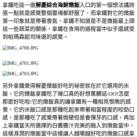
拿鐵吃這一道
解憂綜合海鮮燉飯
入口的第一個想法講誇
張一點就是感覺整個靈魂都舒服了，而拿鐵對它的燉飯
第一印象就是帶著香氣，拿鐵不知道是不是燉飯最上頭
這一些蔬菜的關係，拿鐵在食用的過程當中似乎還感受
到帕瑪森起司味道的感覺。
另外拿鐵覺得解憂燉飯好吃的祕密就在於它選用的米
飯，它的燉飯拿鐵吃了幾口真的好想罵髒話:OO!怎麼
那麼好吃啦!它的燉飯真的讓拿鐵有一種相見恨晚的感
覺，它的米飯口感是那種吃起來帶著相當程度的咬勁口
感，是那種吃了感覺帶著微硬但是會彈牙的口感，再加
上拿鐵當天所選擇的白醬醬汁完美的融入到燉飯當中，
這樣濕潤的燉飯當中這樣讓人越嚼越好吃的燉飯口感拿