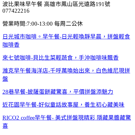
波比果味早午餐 高雄市鳳山區光遠路191號
077422216
營業時間:7:00-13:00 每周二公休
日光城市咖啡。早午餐-日光輕喚靜早晨，拼盤輕食
咖啡香
來七號咖啡-貝比生菜輕蔬食，手沖咖啡味飄香
濰克早午餐海洋店-千呼萬喚始出來，白色維尼現拼
盤
28巷早餐-披薩蛋餅藏驚喜，平價拼盤添魅力
近花園早午餐-好似童話故事屋，養生初心藏美味
RICO2 coffee早午餐- 美式拼盤現精彩 隱藏果醬藏驚
喜