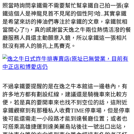
照當時詢問拿鐵需不需要幫忙幫拿鐵自己拍一張(拿
鐵這個人是神龍見首不見尾的個性阿!哈..其實拿鐵
是希望來訪的捧油們專注於拿鐵的文章，拿鐵就相
當開心了!)，真的感謝當天逸之牛兩位熱情活潑的餐
廳服務人員還主動願意入鏡，所以拿鐵這一張相片
就沒有將人的臉孔上馬賽克。
不過拿鐵要提醒的是在逸之牛本館這一邊巷內，有
許多地方都有劃設紅線，建議還是騎機車來比較方
便，若是真的要開車來也找不到空位的話，這附近
拿鐵觀察到有那種私人收費TIME
停車場，但是停車
後可能還需走一小段路才能到達餐廳位置；或者也
可搭乘高雄捷運到達美麗島站後往一號出口出站，