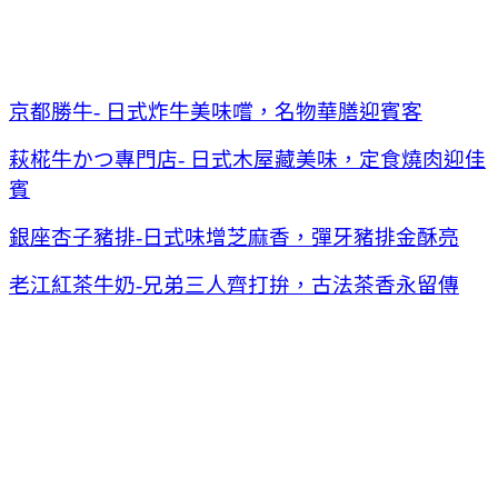
京都勝牛- 日式炸牛美味嚐，名物華膳迎賓客
萩椛牛かつ專門店- 日式木屋藏美味，定食燒肉迎佳
賓
銀座杏子豬排-日式味增芝麻香，彈牙豬排金酥亮
老江紅茶牛奶-兄弟三人齊打拚，古法茶香永留傳