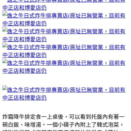
炸霜降牛排定食一上桌後，可以看到托盤內有著一
碗白飯、味增湯，一個小碟子內附上了韓式泡菜，