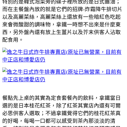
特別的是韓式泡菜旁的碟子裡所放的是日式醬油；
而在主餐盤內放的就是它們的招牌-炸霜降牛排切片
以及高麗菜絲，高麗菜絲上還放有一些暗紅色吃起
來會微酸甜的調味物，拿鐵一時想不出來是什麼東
西，另外盤內還有放上生薑片以及芥末供客人沾取
配食用。
餐點先上桌的其實為定食套餐內的飲料，拿鐵當日
選的是日本桂花紅茶，除了紅茶其實店內還有可爾
必思供客人選取；不過拿鐵覺得它們的桂花紅茶真
的好喝，每喝一口都可以感受到茶內那淡淡的清