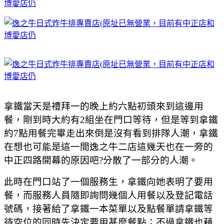
拿鐵當天是禮拜一的晚上約六點初頭來到這邊用
餐，剛到時大約有2組坐在門口等待，但是等到拿鐵
約7點用餐完畢走出來倒是沒有看到排隊人潮，拿鐵
在想也可能是這一間逸之牛二店這幾天也在一旁的
中正四路開幕的原因吧?分散了一部分的人潮。
此時在門口站了一個服務生，拿鐵向她表明了要用
餐，而服務人員隨即詢問幾個人用餐以及登記電話
號碼，接著給了拿鐵一本菜單以及點餐單請拿鐵等
待空位的同時先決定要用甚麼餐點；不過拿鐵也藉