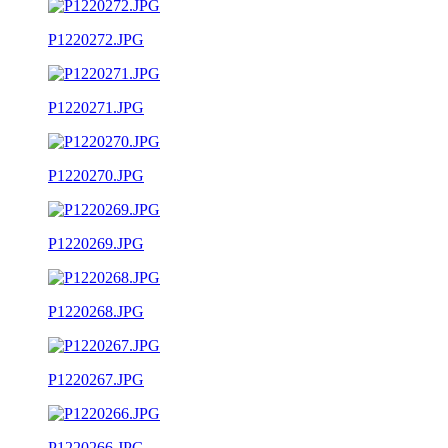
P1220272.JPG
P1220271.JPG
P1220270.JPG
P1220269.JPG
P1220268.JPG
P1220267.JPG
P1220266.JPG