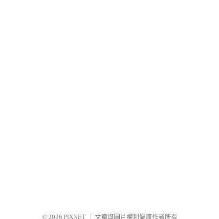
© 2026
PIXNET
｜
文章與圖片權利屬原作者所有