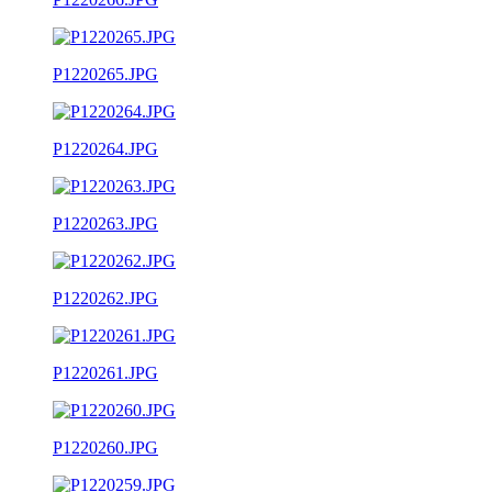
P1220265.JPG
P1220264.JPG
P1220263.JPG
P1220262.JPG
P1220261.JPG
P1220260.JPG