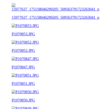
15977637_175158046299205_509563791723263041_n
P1070853.JPG
P1070852.JPG
P1070847.JPG
P1070851.JPG
P1070850.JPG