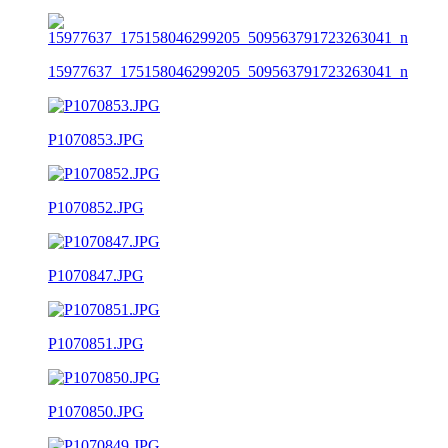
15977637_175158046299205_509563791723263041_n
P1070853.JPG
P1070852.JPG
P1070847.JPG
P1070851.JPG
P1070850.JPG