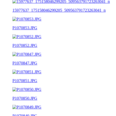
15977637_175158046299205_509563791723263041_n
P1070853.JPG
P1070852.JPG
P1070847.JPG
P1070851.JPG
P1070850.JPG
P1070849.JPG