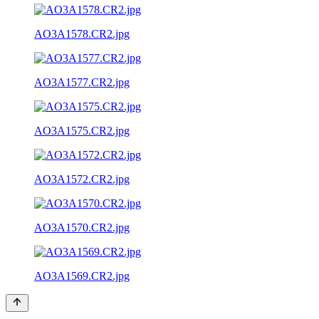
AO3A1578.CR2.jpg
AO3A1577.CR2.jpg
AO3A1575.CR2.jpg
AO3A1572.CR2.jpg
AO3A1570.CR2.jpg
AO3A1569.CR2.jpg